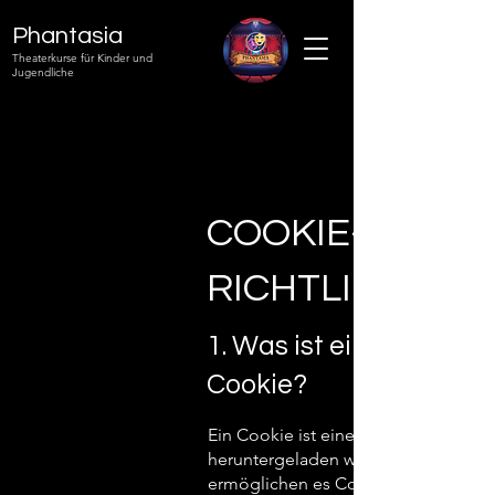
Phantasia
Theaterkurse für Kinder und
Jugendliche
COOKIE-
RICHTLINIE
1. Was ist ein
Cookie?
Ein Cookie ist eine kleine Datei au
heruntergeladen wird, wenn Nutzer a
ermöglichen es Cookies einer Websi