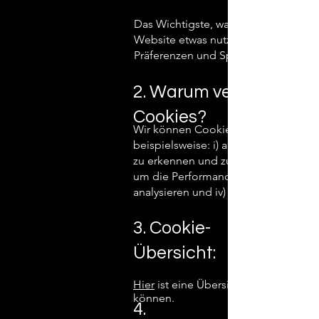
Das Wichtigste, was man über die von
Website etwas nutzerfreundlicher ma
Präferenzen und Spracheinstellunge
2. Warum verwenden w
Cookies?
Wir können Cookies und ähnliche Te
beispielsweise: i) aus Sicherheitsg
zu erkennen und zu verhindern; ii) u
um die Performance, den Betrieb un
analysieren und iv) um das Nutzererl
3. Cookie-
Übersicht:
Hier
ist eine Übersicht, welche Coo
können.
4.