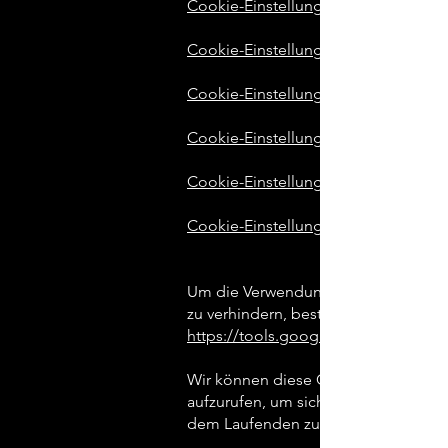
Cookie-Einstellungen in Firefox
Cookie-Einstellungen im Internet Ex
Cookie-Einstellungen in Google Ch
Cookie-Einstellungen in Safari (OS X
Cookie-Einstellungen in Safari (iOS)
Cookie-Einstellungen in Android
Um die Verwendung eigener Daten du
zu verhindern, bestehen die folgen
https://tools.google.com/dlpage/g
Wir können diese Cookie-Richtlinie a
aufzurufen, um sich über den aktuel
dem Laufenden zu halten.