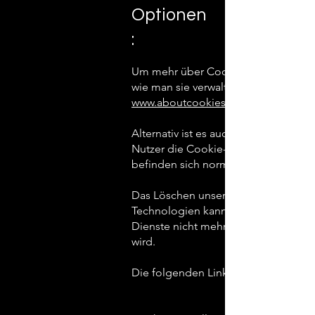
Optionen
:
Um mehr über Cookies zu erfahren, 
wie man sie verwaltet, löscht und bl
www.aboutcookies.org
Alternativ ist es auch möglich, dass
Nutzer die Cookie-Einstellungen im
befinden sich normalerweise im Men
Das Löschen unserer Cookies oder di
Technologien kann zur Folge haben,
Dienste nicht mehr zur Verfügung st
wird.
Die folgenden Links können nützlich 