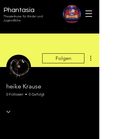
Phantasia
Theaterkurse für Kinder und
Jugendliche
Weitere Optionen
Folgen
heike Krause
0 Follower
0 Gefolgt